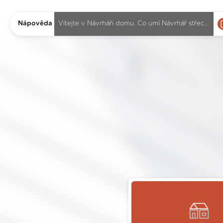
Nápověda
Vítejte v Návrháři domu. Co umí Návrhář střechy?