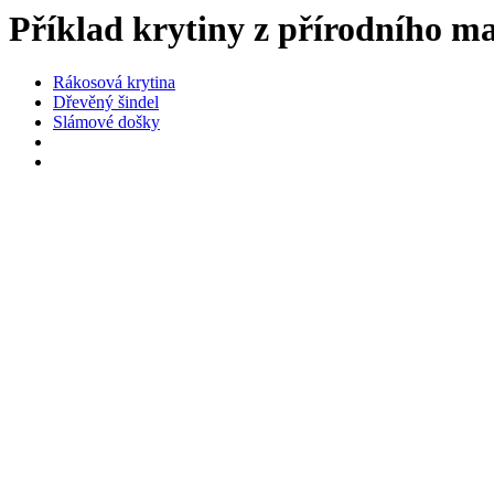
Příklad krytiny z přírodního ma
Rákosová krytina
Dřevěný šindel
Slámové došky