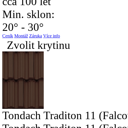
cca 100 let
Min. sklon:
20° - 30°
Ceník
Montáž
Záruka
Více info
Zvolit krytinu
Tondach Traditon 11 (Falco