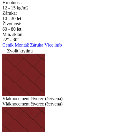
Hmotnost:
12 - 15 kg/m2
Záruka:
10 - 30 let
Životnost:
60 - 80 let
Min. sklon:
22° - 30°
Ceník
Montáž
Záruka
Více info
Zvolit krytinu
Vláknocement čtverec (červená)
Vláknocement čtverec (červená)