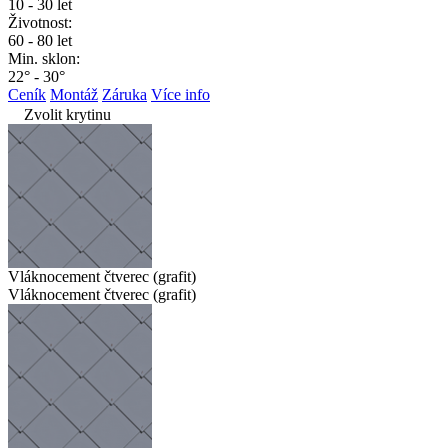
10 - 30 let
Životnost:
60 - 80 let
Min. sklon:
22° - 30°
Ceník
Montáž
Záruka
Více info
Zvolit krytinu
Vláknocement čtverec (grafit)
Vláknocement čtverec (grafit)