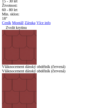
15 - 30 let
Životnost:
60 - 80 let
Min. sklon:
18°
Ceník
Montáž
Záruka
Více info
Zvolit krytinu
Vláknocement dánský obdélník (červená)
Vláknocement dánský obdélník (červená)