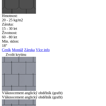
Hmotnost:
20 - 25 kg/m2
Záruka:
15 - 30 let
Životnost:
60 - 80 let
Min. sklon:
18°
Ceník
Montáž
Záruka
Více info
Zvolit krytinu
Vláknocement anglický obdélník (grafit)
Vláknocement anglický obdélník (grafit)