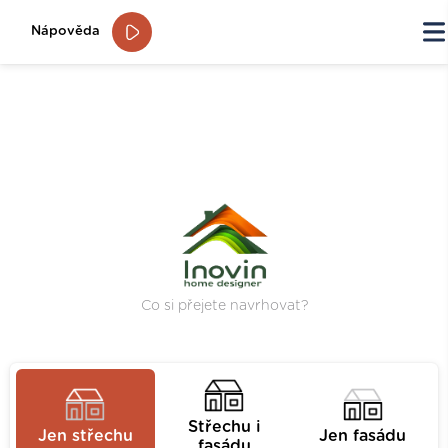
Nápověda
Co si přejete navrhovat?
Střechu i
Jen střechu
Jen fasádu
fasádu