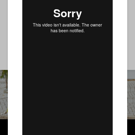
Do Návrháře střech stačí nahrát nebo vyfotit dům s
vaší střechou a hned poté můžete zkoušet, která
krytina se Vám bude líbit nejvíce.
Chcete-li nahrát svůj dům, klikněte v pravém
vysouvacím menu na
Začít od začátku
Nyní se podívejte na naši ukázkovou vizualizaci, ve
které můžete libovolně zkoušet měnit různé
krytiny z nabídky. K načtení dojde do několika
málo sekund.