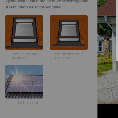
Vyzkoušejte, jak bude na nové střeše vypadat
střešní okno nebo fotovoltaika.
Střešní okno velké
Střešní okno malé
(90cm š.)
(50cm š.)
Solární panel