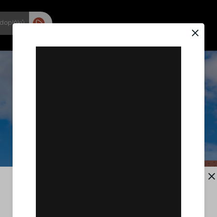
 doplňků
Vítejte v Návrháři střech INOVIN!
Návrhář střech dokáže jednoduše a rychle
vizualizovat různé krytiny na vaší střeše.