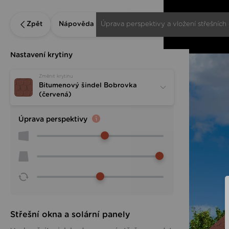
Zpět
Nápověda
Úprava perspektivy a vložení střešních
Nastavení krytiny
Změnit krytinu
Bitumenový šindel Bobrovka
(červená)
Úprava perspektivy
Střešní okna a solární panely