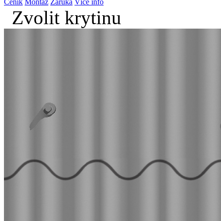
Ceník
Montáž
Záruka
Více info
Zvolit krytinu