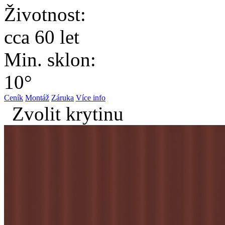
Životnost:
cca 60 let
Min. sklon:
10°
Ceník
Montáž
Záruka
Více info
Zvolit krytinu