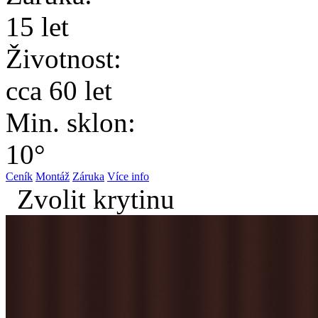
15 let
Životnost:
cca 60 let
Min. sklon:
10°
Ceník
Montáž
Záruka
Více info
Zvolit krytinu