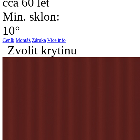
cca 60 let
Min. sklon:
10°
Ceník
Montáž
Záruka
Více info
Zvolit krytinu