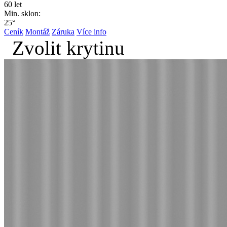
60 let
Min. sklon:
25°
Ceník
Montáž
Záruka
Více info
Zvolit krytinu